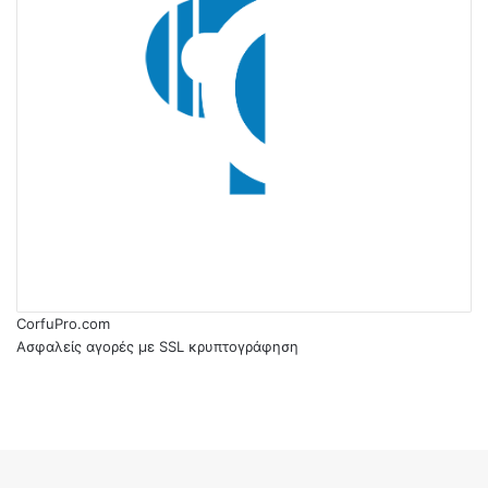
CorfuPro.com
Ασφαλείς αγορές με SSL κρυπτογράφηση
RSS
Facebook
Facebook
Twitter
WhatsApp
Telegram
Back
to
top