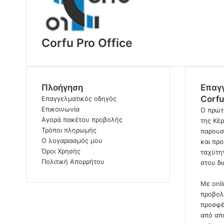
μ
ε
e
m
Corfu Pro Office
a
i
l
Πλοήγηση
Επαγ
Corfu
Επαγγελματικός οδηγός
Επικοινωνία
Ο πρώτ
Αγορά πακέτου προβολής
της Κέρ
Τρόποι πληρωμής
παρουσ
Ο λογαριασμός μου
και προ
Όροι Χρησής
ταχύτητ
Πολιτική Απορρήτου
στου δ
Με onl
προβολ
προσφέ
από απ