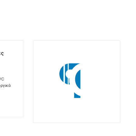
ες
VC
ργικά