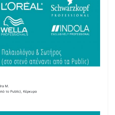
dra M.
πό το Public), Κέρκυρα