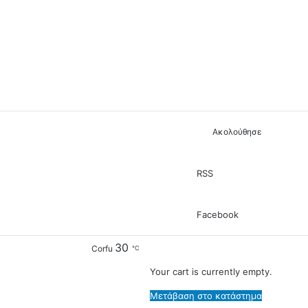
Ακολούθησε
RSS
Facebook
30
View
Corfu
℃
your
Your cart is currently empty.
shopping
Μετάβαση στο κατάστημα