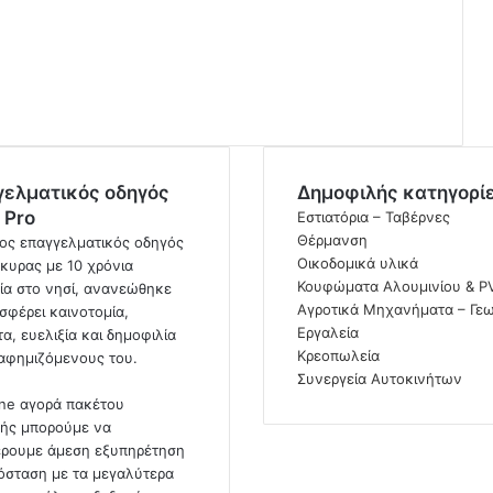
γελματικός οδηγός
Δημοφιλής κατηγορί
 Pro
Εστιατόρια – Ταβέρνες
Θέρμανση
ος επαγγελματικός οδηγός
Οικοδομικά υλικά
κυρας με 10 χρόνια
Κουφώματα Αλουμινίου & P
ία στο νησί, ανανεώθηκε
Αγροτικά Μηχανήματα – Γεω
σφέρει καινοτομία,
Εργαλεία
α, ευελιξία και δημοφιλία
Κρεοπωλεία
ιαφημιζόμενους του.
Συνεργεία Αυτοκινήτων
ine αγορά πακέτου
ής μπορούμε να
ρουμε άμεση εξυπηρέτηση
όσταση με τα μεγαλύτερα