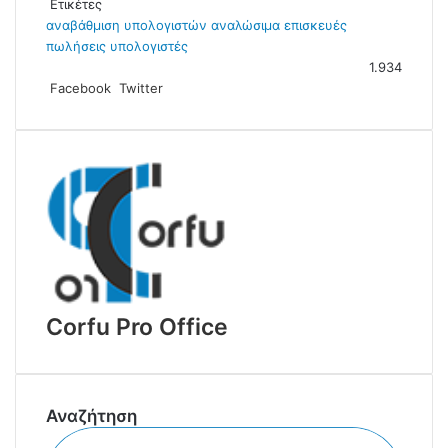
Ετικέτες
αναβάθμιση υπολογιστών
αναλώσιμα
επισκευές
πωλήσεις
υπολογιστές
1.934
Facebook
Twitter
L
T
V
Α
Ε
i
e
i
π
κ
n
l
b
ο
τ
k
e
e
σ
ύ
e
g
r
τ
π
d
r
ο
ω
I
a
λ
σ
n
m
ή
η
μ
ε
e
m
Corfu Pro Office
a
i
l
Αναζήτηση