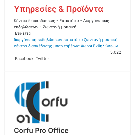
Υπηρεσίες & Προϊόντα
Κέντρο διασκεδάσεως - Εστιατόριο - Διοργανώσεις
εκδηλώσεων - Ζωντανή μουσική
Ετικέτες
διοργάνωση εκδηλώσεων
εστιατόριο
ζωντανή μουσική
κέντρα διασκέδασης
μπαρ
ταβέρνα
Χώροι Εκδηλώσεων
5.022
Facebook
Twitter
L
T
V
Α
Ε
i
e
i
π
κ
n
l
b
ο
τ
k
e
e
σ
ύ
e
g
r
τ
π
d
r
ο
ω
I
a
λ
σ
n
m
ή
η
μ
ε
e
m
Corfu Pro Office
a