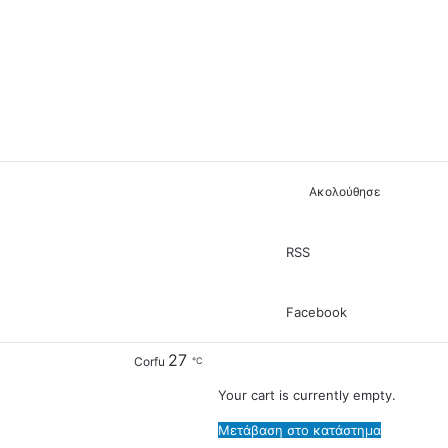
Ακολούθησε
RSS
Facebook
27
View
Corfu
℃
your
Your cart is currently empty.
shopping
Μετάβαση στο κατάστημα