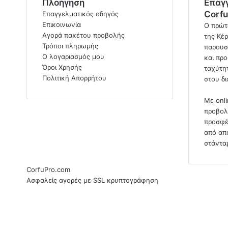
Πλοήγηση
Επαγ
Corfu
Επαγγελματικός οδηγός
Επικοινωνία
Ο πρώτ
Αγορά πακέτου προβολής
της Κέρ
Τρόποι πληρωμής
παρουσ
Ο λογαριασμός μου
και προ
Όροι Χρησής
ταχύτητ
Πολιτική Απορρήτου
στου δ
Με onl
προβολ
προσφέ
από απ
στάντα
CorfuPro.com
Ασφαλείς αγορές με SSL κρυπτογράφηση
RSS
Facebook
Facebook
Twitter
WhatsApp
Telegram
Back