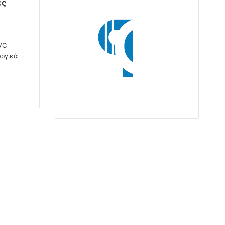
ες
VC
ργικά