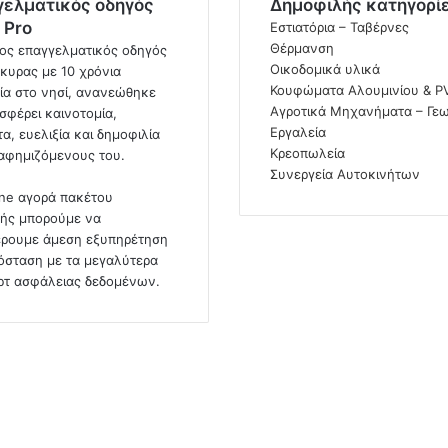
γελματικός οδηγός
Δημοφιλής κατηγορί
 Pro
Εστιατόρια – Ταβέρνες
Θέρμανση
ος επαγγελματικός οδηγός
Οικοδομικά υλικά
κυρας με 10 χρόνια
Κουφώματα Αλουμινίου & P
ία στο νησί, ανανεώθηκε
Αγροτικά Μηχανήματα – Γεω
σφέρει καινοτομία,
Εργαλεία
α, ευελιξία και δημοφιλία
Κρεοπωλεία
ιαφημιζόμενους του.
Συνεργεία Αυτοκινήτων
ine αγορά πακέτου
ής μπορούμε να
ρουμε άμεση εξυπηρέτηση
όσταση με τα μεγαλύτερα
ρτ ασφάλειας δεδομένων.